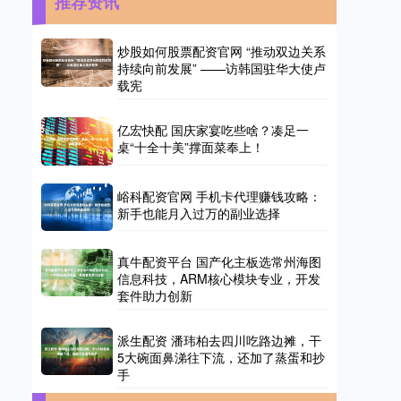
推荐资讯
炒股如何股票配资官网 “推动双边关系
持续向前发展” ——访韩国驻华大使卢
载宪
亿宏快配 国庆家宴吃些啥？凑足一
桌“十全十美”撑面菜奉上！
峪科配资官网 手机卡代理赚钱攻略：
新手也能月入过万的副业选择
真牛配资平台 国产化主板选常州海图
信息科技，ARM核心模块专业，开发
套件助力创新
派生配资 潘玮柏去四川吃路边摊，干
5大碗面鼻涕往下流，还加了蒸蛋和抄
手