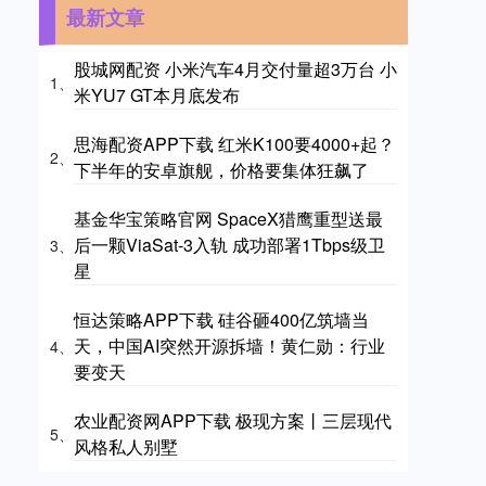
最新文章
股城网配资 小米汽车4月交付量超3万台 小
1、
米YU7 GT本月底发布
思海配资APP下载 红米K100要4000+起？
2、
下半年的安卓旗舰，价格要集体狂飙了
基金华宝策略官网 SpaceX猎鹰重型送最
后一颗ViaSat-3入轨 成功部署1Tbps级卫
3、
星
恒达策略APP下载 硅谷砸400亿筑墙当
天，中国AI突然开源拆墙！黄仁勋：行业
4、
要变天
农业配资网APP下载 极现方案丨三层现代
5、
风格私人别墅